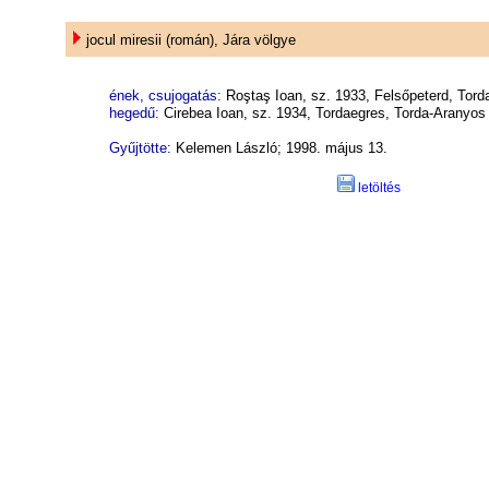
jocul miresii (román), Jára völgye
ének, csujogatás:
Roştaş Ioan, sz. 1933, Felsőpeterd, Tor
hegedű:
Cirebea Ioan, sz. 1934, Tordaegres, Torda-Aranyos
Gyűjtötte:
Kelemen László; 1998. május 13.
letöltés