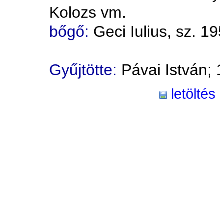
Kolozs vm.
bőgő:
Geci Iulius, sz. 1
Gyűjtötte:
Pávai István;
letöltés