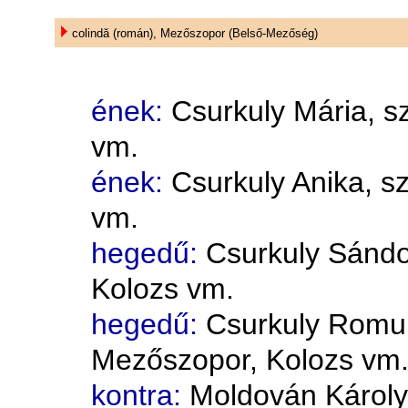
colindă (román), Mezőszopor (Belső-Mezőség)
ének:
Csurkuly Mária, s
vm.
ének:
Csurkuly Anika, s
vm.
hegedű:
Csurkuly Sándor
Kolozs vm.
hegedű:
Csurkuly Romul
Mezőszopor, Kolozs vm
kontra:
Moldován Károly